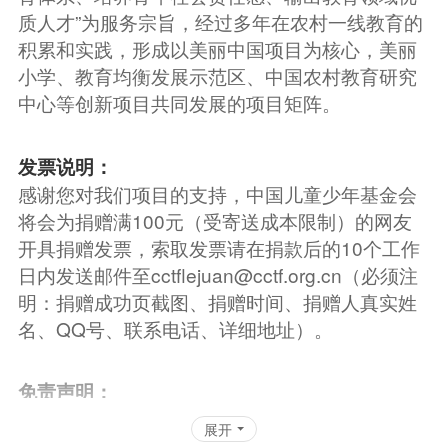
质人才”为服务宗旨，经过多年在农村一线教育的
积累和实践，形成以美丽中国项目为核心，美丽
小学、教育均衡发展示范区、中国农村教育研究
中心等创新项目共同发展的项目矩阵。
发票说明：
感谢您对我们项目的支持，中国儿童少年基金会
将会为捐赠满100元（受寄送成本限制）的网友
开具捐赠发票，索取发票请在捐款后的10个工作
日内发送邮件至cctflejuan@cctf.org.cn（必须注
明：捐赠成功页截图、捐赠时间、捐赠人真实姓
名、QQ号、联系电话、详细地址）。
免责声明：
本平台页面所展示图片均经过授权许可，不存在
展开
任何侵犯肖像权的情形。